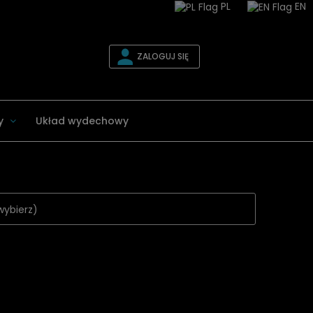
PL
EN
ZALOGUJ SIĘ
y
Układ wydechowy
wybierz)