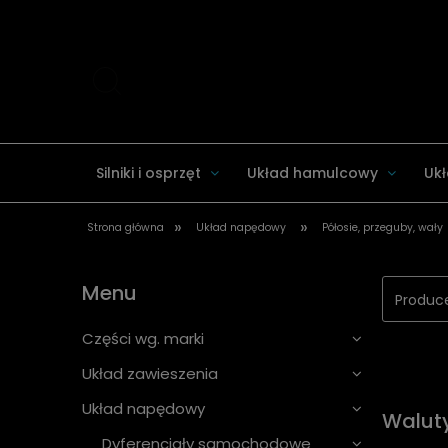
Silniki i osprzęt
Układ hamulcowy
Ukł
»
»
Strona główna
Układ napędowy
Półosie, przeguby, wały
Układ zawieszenia
Części wg. marki
Menu
Produce
Części wg. marki
Układ zawieszenia
Układ napędowy
Walut
Dyferencjały samochodowe