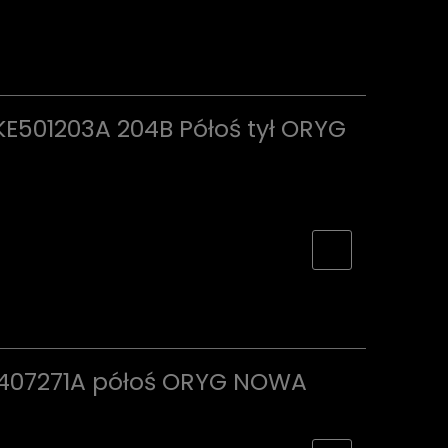
KE501203A 204B Półoś tył ORYG
407271A półoś ORYG NOWA