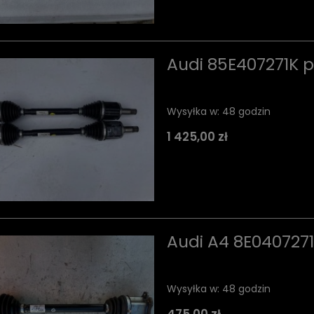
Audi 85E407271K 
Wysyłka w:
48 godzin
1 425,00 zł
Audi A4 8E040727
Wysyłka w:
48 godzin
475,00 zł