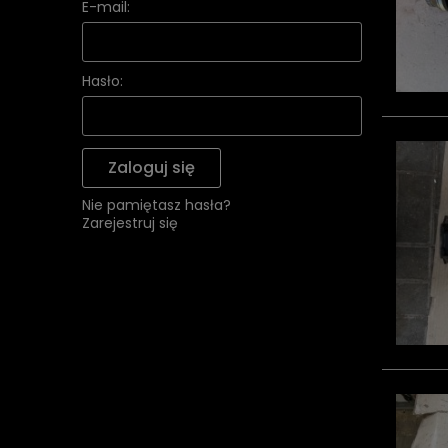
E-mail:
Hasło:
Zaloguj się
Nie pamiętasz hasła?
Zarejestruj się