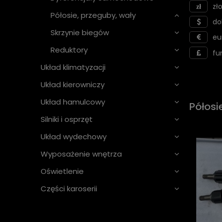
zło
Półosie, przeguby, wały
do
Skrzynie biegów
eu
Reduktory
fu
Układ klimatyzacji
Układ kierowniczy
Układ hamulcowy
Półosi
Silniki i osprzęt
Układ wydechowy
Wyposażenie wnętrza
Oświetlenie
Części karoserii