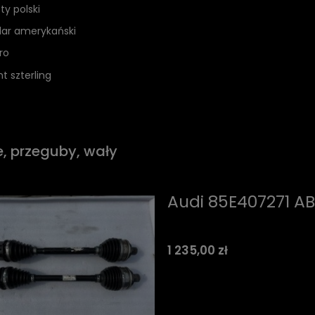
ty polski
lar amerykański
ro
nt szterling
e, przeguby, wały
Audi 85E407271 A
1 235,00 zł