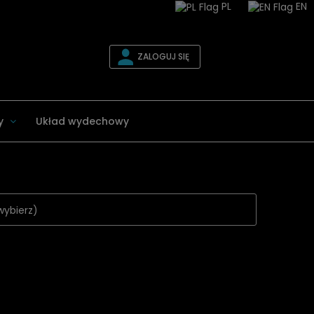
PL
EN
ZALOGUJ SIĘ
y
Układ wydechowy
wybierz)