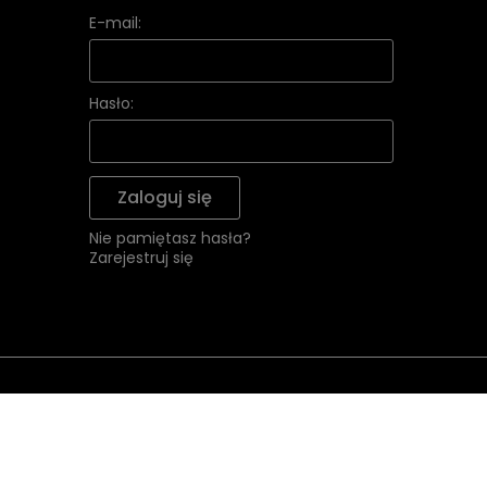
E-mail:
Hasło:
Zaloguj się
Nie pamiętasz hasła?
Zarejestruj się
Pomoc
Moje k
Dbamy o Twoją prywatność
Zwroty i reklamacje
Twoje z
Pliki cookies i pokrewne im technologie umożliwiają popr