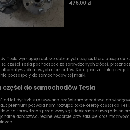
475,00 zł
 Tesla wymagają dobrze dobranych części, które pasują do konk
 są części Tesla pochodzące ze sprawdzonych źródeł, przeznac
j alternatywy dla nowych elementów. Kategoria została przygot
nie podzespoły do samochodów tej marki.
a części do samochodów Tesla
S od lat dystrybuuje używane części samochodowe do wiodący
 aut premium pozwala nam rozwijać także ofertę części do Te
ów, są sprawdzane przed wysyłką i dobierane z uwzględnieniem 
jonalne doradztwo, realne wsparcie przy zakupie oraz możliwość z
alnych.