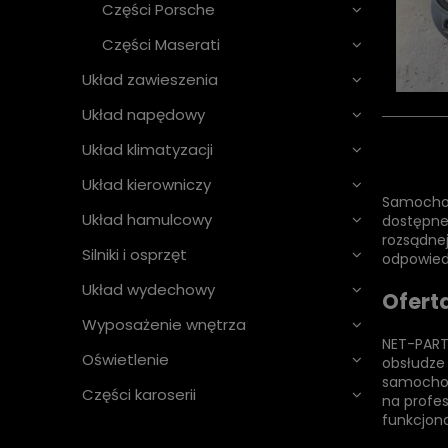
Części Porsche
Części Maserati
Układ zawieszenia
Układ napędowy
Układ klimatyzacji
Układ kierowniczy
Samochody
Układ hamulcowy
dostępne
rozsądne
Silniki i osprzęt
odpowied
Układ wydechowy
Ofert
Wyposażenie wnętrza
NET-PART
Oświetlenie
obsłudze
samochod
Części karoserii
na profes
funkcjon