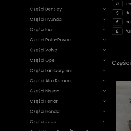
zło
Części Bentley
do
Części Hyundai
eu
Części Kia
fu
Części Rolls-Royce
Części Volvo
Części Opel
Części
Części Lamborghini
Części Alfa Romeo
Części Nissan
Części Ferrari
Części Honda
Części Jeep