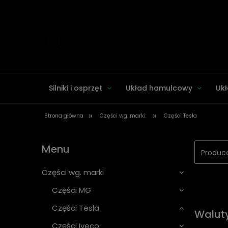
Silniki i osprzęt
Układ hamulcowy
Ukł
»
»
Strona główna
Części wg. marki
Części Tesla
Układ zawieszenia
Części wg. marki
Menu
Produce
Części wg. marki
Części MG
Części Tesla
Walut
Części Iveco