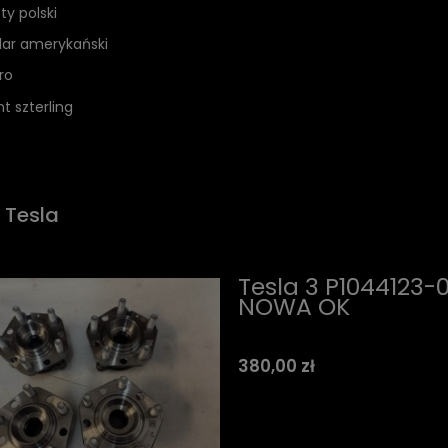
ty polski
lar amerykański
ro
nt szterling
 Tesla
Tesla 3 P1044123-
NOWA OK
380,00 zł