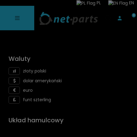
PL
EN
Waluty
złoty polski
dolar amerykański
euro
funt szterling
Układ hamulcowy