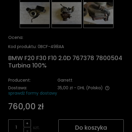
Ocena:
Kod produktu:
0BCF-498AA
BMW F20 F30 F10 2.0D 767378 7800504
Turbina 100%
Producent:
Garrett
Dostawa:
35,00 zł
- DHL
(Polska)
sprawdź formy dostawy
Cena nie zawiera ewentualnych kosztów płatności
760,00 zł
+
Do koszyka
szt.
-