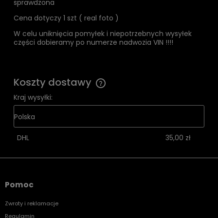
sprawdzona
Cena dotyczy 1 szt ( real foto )
W celu uniknięcia pomyłek i niepotrzebnych wysyłek
części dobieramy po numerze nadwozia VIN !!!!
Koszty dostawy
Cena nie zawiera ewentualnych kosztów płatności
Kraj wysyłki:
DHL
35,00 zł
Pomoc
Zwroty i reklamacje
Regulamin