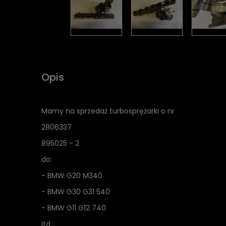
Opis
Mamy na sprzedaż turbosprężarki o nr
2806337
895025 - 2
do:
- BMW G20 M340
- BMW G30 G31 540
- BMW G11 G12 740
itd...