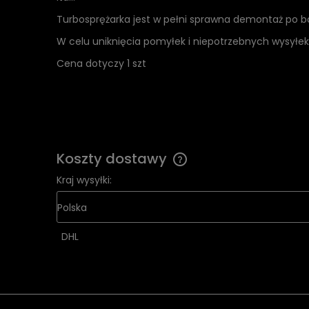
Turbosprężarka jest w pełni sprawna demontaż po
W celu uniknięcia pomyłek i niepotrzebnych wysyłek
Cena dotyczy 1 szt
Koszty dostawy
Kraj wysyłki:
Cena nie zawiera ewentua
kosztów płatności
DHL