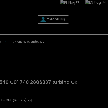
PL
EN
ZALOGUJ SIĘ
y
Układ wydechowy
40 G01 740 2806337 turbina OK
zł
- DHL
(Polska)