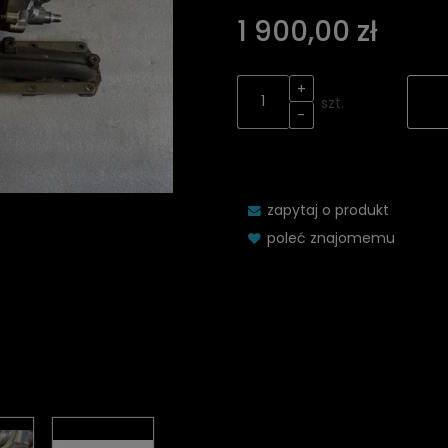
Cena nie zawiera ew
1 900,00 zł
kosztów płatności
+
szt.
-
zapytaj o produkt
poleć znajomemu