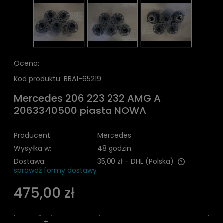
Ocena:
Kod produktu:
BBA1-65219
Mercedes 206 223 232 AMG A
2063340500 piasta NOWA
Producent:
Mercedes
Wysyłka w:
48 godzin
Dostawa:
35,00 zł
- DHL
(Polska)
sprawdź formy dostawy
Cena nie zawiera ewentualnych kosztów płatności
475,00 zł
+