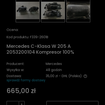
Ocena:
Kod produktu:
F339-2601B
Mercedes C-Klasa W 205 A
2053200104 Kompresor 100%
Producent:
Mercedes
Wysyłka w:
48 godzin
Dostawa:
35,00 zł
- DHL
(Polska)
sprawdź formy dostawy
Cena nie zawiera ewentualnych kosztów płatności
665,00 zł
+